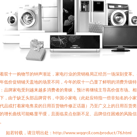
着双十一购物节的钟声渐近，家电行业的营销格局正经历一场深刻变革。
年低价促销铺天盖地的场景不同，今年的双十一凸显了鲜明的消费升级特
：品牌家电受到越来越多消费者的青睐，预计将继续主导高价值市场。相
下，由于缺乏头部品牌背书，中国小家电（此处应特指一些非知名的小家
代品或打着家电售卖的日用百货物件修正话题）乃至广义上的日用百货类
的增长曲线可能略显平缓，且面临卖点创新不足、品牌信任困难的风险信
。
如若转载，请注明出处：http://www.wqqrcil.com/product/76.html